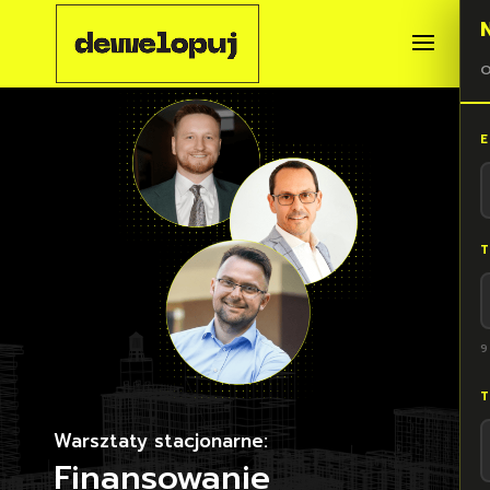
O
E
T
9
T
Warsztaty stacjonarne:
Finansowanie