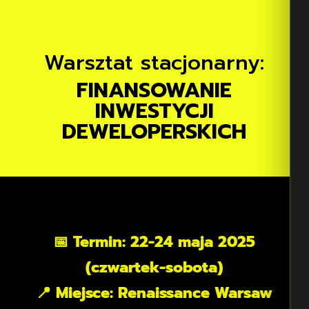
Warsztat stacjonarny:
FINANSOWANIE
INWESTYCJI
DEWELOPERSKICH
📅 Termin: 22-24 maja 2025
(czwartek-sobota)
📍 Miejsce: Renaissance Warsaw