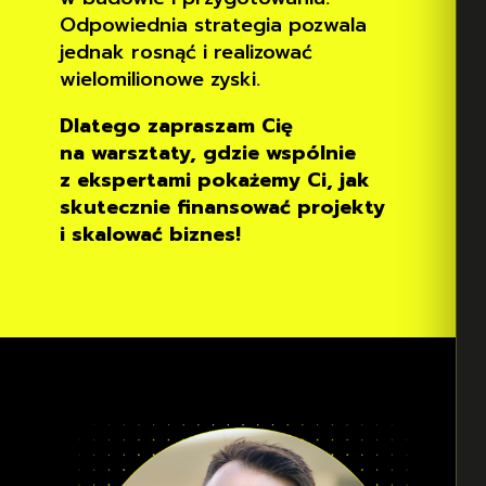
Odpowiednia strategia pozwala
jednak rosnąć i realizować
wielomilionowe zyski.
Dlatego zapraszam Cię
na warsztaty, gdzie wspólnie
z ekspertami pokażemy Ci, jak
skutecznie finansować projekty
i skalować biznes!