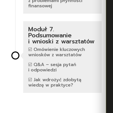
z problemami płynności
finansowej
Moduł 7.
Podsumowanie
i wnioski z warsztatów
☑️ Omówienie kluczowych
wniosków z warsztatów
☑️ Q&A – sesja pytań
i odpowiedzi
☑️ Jak wdrożyć zdobytą
wiedzę w praktyce?