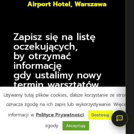
Airport Hotel, Warszawa
Zapisz się na listę
oczekujących
,
by otrzymać
informację
gdy ustalimy nowy
ter
min warsztatów.
Używamy tutaj plików cookies, dalsze korzystanie ze strony,
oznacza zgodę na ich zapis lub wykorzystywanie. Więcej
informacji w
Polityce Prywatności
.
swoje
Dostosuj
zgody.
Akceptuję