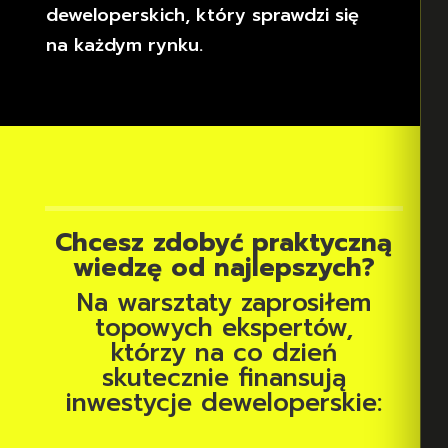
deweloperskich, który sprawdzi się
na każdym rynku.
Chcesz zdobyć praktyczną
wiedzę od najlepszych?
Na warsztaty zaprosiłem
topowych ekspertów,
którzy na co dzień
skutecznie finansują
inwestycje deweloperskie: