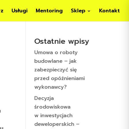
rz
Usługi
Mentoring
Sklep
Kontakt
Ostatnie wpisy
Umowa o roboty
budowlane – jak
zabezpieczyć się
przed opóźnieniami
wykonawcy?
Decyzja
środowiskowa
u
w inwestycjach
deweloperskich –
mu