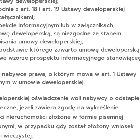
stawy deweloperskiej;
dnie z art. 18 i art. 19 Ustawy deweloperskiej
ałącznikami;
spekcie informacyjnym lub w załącznikach,
owę deweloperską, są niezgodne ze stanem
isania umowy deweloperskiej;
na podstawie którego zawarto umowę deweloperską
h we wzorze prospektu informacyjnego stanowiące
a nabywcę prawa, o którym mowa w art. 1 Ustawy
onym w umowie deweloperskiej.
weloperskiej oświadczenie woli nabywcy o odstąpie
eczne, jeżeli zawiera zgodę na wykreślenie
ści nieruchomości złożone w formie pisemnej
zonymi, w przypadku gdy został złożony wniosek
 wieczystej.