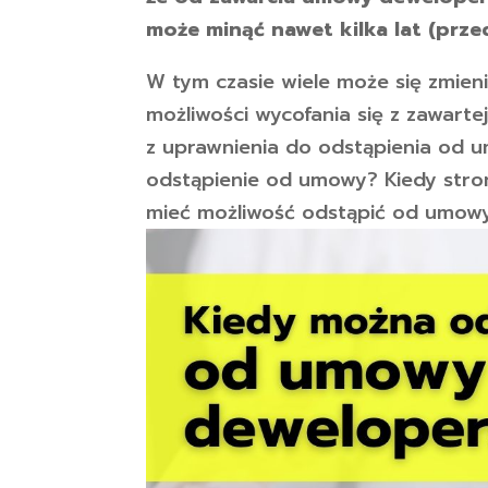
może minąć nawet kilka lat (prze
W tym czasie wiele może się zmien
możliwości wycofania się z zawart
z uprawnienia do odstąpienia od u
odstąpienie od umowy? Kiedy str
mieć możliwość odstąpić od umow