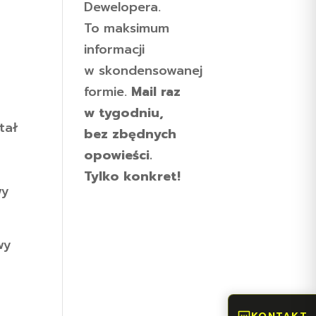
Dewelopera.
To maksimum
informacji
w skondensowanej
formie.
Mail raz
w tygodniu,
tał
bez zbędnych
opowieści.
Tylko konkret!
wy
wy