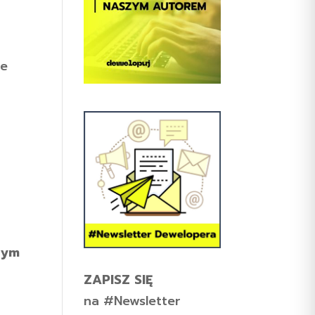
ne
nym
ZAPISZ SIĘ
na #Newsletter