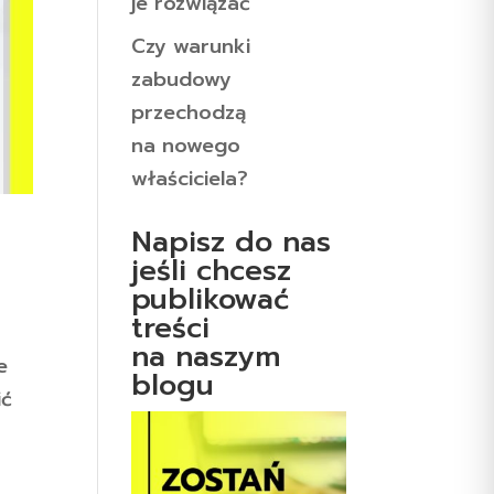
je rozwiązać
Czy warunki
zabudowy
przechodzą
na nowego
właściciela?
Napisz do nas
jeśli chcesz
publikować
treści
na naszym
e
blogu
ić