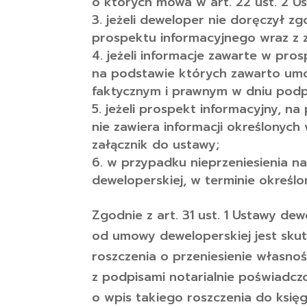
o których mowa w art. 22 ust. 2 U
jeżeli deweloper nie doręczył zgo
prospektu informacyjnego wraz z z
jeżeli informacje zawarte w pro
na podstawie których zawarto um
faktycznym i prawnym w dniu podp
jeżeli prospekt informacyjny, 
nie zawiera informacji określonyc
załącznik do ustawy;
w przypadku nieprzeniesienia n
deweloperskiej, w terminie określ
Zgodnie z art. 31 ust. 1 Ustawy de
od umowy deweloperskiej jest skut
roszczenia o przeniesienie własno
z podpisami notarialnie poświadc
o wpis takiego roszczenia do księgi