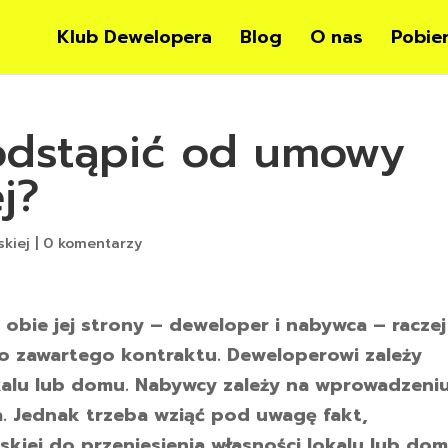
Klub Dewelopera
Blog
O nas
Pobie
odstąpić od umowy
j?
skiej
|
0 komentarzy
bie jej strony – deweloper i nabywca – raczej
żo zawartego kontraktu. Deweloperowi zależy
alu lub domu. Nabywcy zależy na wprowadzeni
. Jednak trzeba wziąć pod uwagę fakt,
kiej do przeniesienia własności lokalu lub do