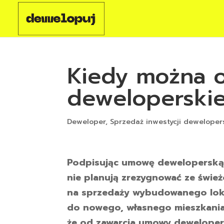
Kiedy można 
deweloperskie
Deweloper
,
Sprzedaż inwestycji deweloper
Podpisując umowę deweloperską o
nie planują zrezygnować ze świe
na sprzedaży wybudowanego lok
do nowego, własnego mieszkania
że od zawarcia umowy dewelopers