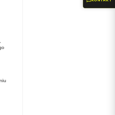
KONTAKT
,
go
niu