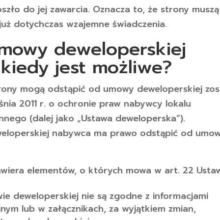
szło do jej zawarcia. Oznacza to, że strony muszą
 już dotychczas wzajemne świadczenia.
umowy deweloperskiej
kiedy jest możliwe?
rony mogą odstąpić od umowy deweloperskiej zos
śnia 2011 r. o ochronie praw nabywcy lokalu
nego (dalej jako „Ustawa deweloperska”).
deweloperskiej nabywca ma prawo odstąpić od umo
awiera elementów, o których mowa w art. 22 Usta
wie deweloperskiej nie są zgodne z informacjami
nym lub w załącznikach, za wyjątkiem zmian,