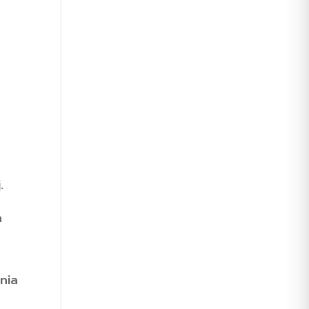
.
a
nia