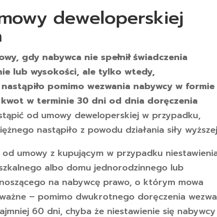
umowy deweloperskiej
a
wy, gdy nabywca nie spełnił świadczenia
e lub wysokości, ale tylko wtedy,
a nastąpiło pomimo wezwania nabywcy w formie
 kwot w terminie 30 dni od dnia doręczenia
stąpić od umowy deweloperskiej w przypadku,
iężnego nastąpiło z powodu działania siły wyższej
 od umowy z kupującym w przypadku niestawieni
eszkalnego albo domu jednorodzinnego lub
zenoszącego na nabywcę prawo, o którym mowa
co ważne – pomimo dwukrotnego doręczenia wezwa
ajmniej 60 dni, chyba że niestawienie się nabywcy