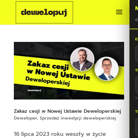
O
E
T
9
Zakaz cesji w Nowej Ustawie Deweloperskiej
T
Deweloper
,
Sprzedaż inwestycji deweloperskiej
16 lipca 2023 roku weszły w życie