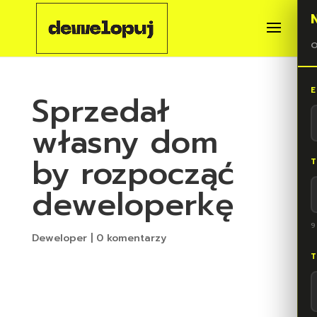
O
E
Sprzedał
własny dom
by rozpocząć
T
deweloperkę
9
Deweloper
|
0 komentarzy
T