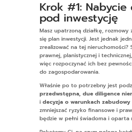
Krok #1: Nabycie 
pod inwestycję
Masz upatrzoną działkę, rozmowy z
się plan inwestycji. Jest jednak je
zrealizować na tej nieruchomości
prawnej, planistycznej i technicznej
więc rozpoczynać ich bez pewności,
do zagospodarowania.
Właśnie po to potrzebny jest podz
przedwstępna, due diligence nie
i
decyzja o warunkach zabudowy
zmniejszać ryzyko finansowe i pra
będzie w pełni świadoma i oparta 
Pokażemy Ci, na czym polega każd