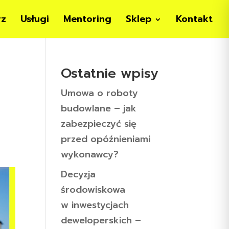
rz
Usługi
Mentoring
Sklep
Kontakt
Ostatnie wpisy
Umowa o roboty
budowlane – jak
zabezpieczyć się
przed opóźnieniami
wykonawcy?
Decyzja
środowiskowa
w inwestycjach
deweloperskich –