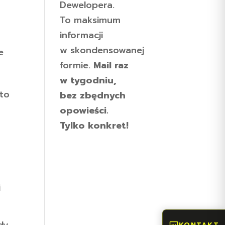
Dewelopera.
To maksimum
informacji
w skondensowanej
e
formie.
Mail raz
w tygodniu,
rto
bez zbędnych
opowieści.
Tylko konkret!
i
dy