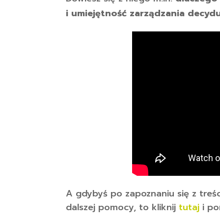
i umiejętność zarządzania decydu
A gdybyś po zapoznaniu się z treś
dalszej pomocy, to kliknij
tutaj
i po