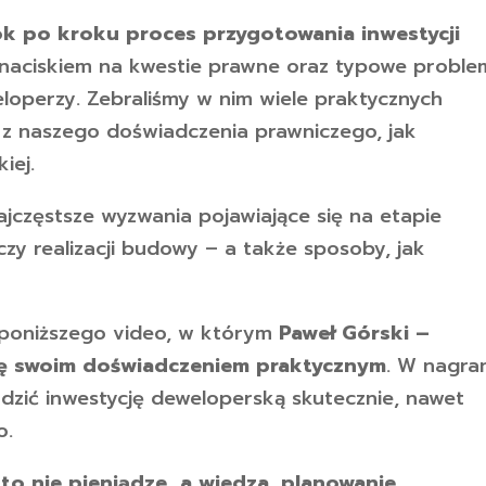
ok po kroku proces przygotowania inwestycji
naciskiem na kwestie prawne oraz typowe proble
eloperzy. Zebraliśmy w nim wiele praktycznych
o z naszego doświadczenia prawniczego, jak
iej.
ajczęstsze wyzwania pojawiające się na etapie
zy realizacji budowy – a także sposoby, jak
 poniższego video, w którym
Paweł Górski –
 się swoim doświadczeniem praktycznym
. W nagra
dzić inwestycję deweloperską skutecznie, nawet
o.
to nie pieniądze, a wiedza, planowanie