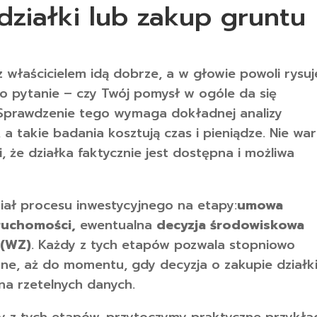
działki lub zakup gruntu
 właścicielem idą dobrze, a w głowie powoli rysuj
dno pytanie – czy Twój pomysł w ogóle da się
? Sprawdzenie tego wymaga dokładnej analizy
, a takie badania kosztują czas i pieniądze. Nie wa
 że działka faktycznie jest dostępna i możliwa
iał procesu inwestycyjnego na etapy:
umowa
ruchomości,
ewentualna
decyzja środowiskowa
 (WZ)
. Każdy z tych etapów pozwala stopniowo
wne, aż do momentu, gdy decyzja o zakupie działk
na rzetelnych danych.
y z tych etapów, przytoczymy praktyczne przykła