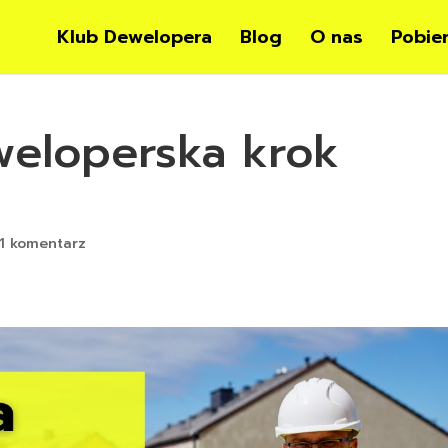
Klub Dewelopera
Blog
O nas
Pobie
weloperska krok
1 komentarz