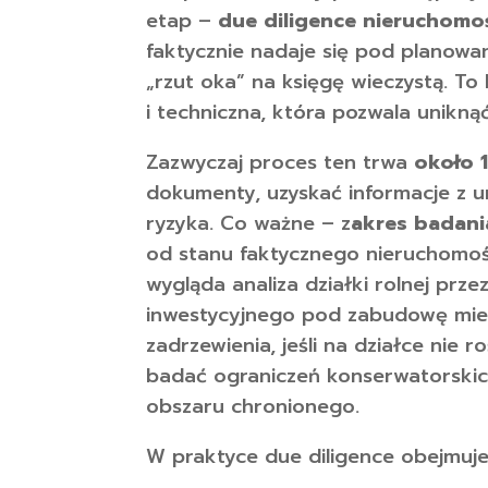
etap –
due diligence nieruchomo
faktycznie nadaje się pod planowan
„rzut oka” na księgę wieczystą. To
i techniczna, która pozwala unikn
Zazwyczaj proces ten trwa
około 
dokumenty, uzyskać informacje z u
ryzyka. Co ważne – z
akres badani
od stanu faktycznego nieruchomości
wygląda analiza działki rolnej prze
inwestycyjnego pod zabudowę mies
zadrzewienia, jeśli na działce nie 
badać ograniczeń konserwatorskich
obszaru chronionego.
W praktyce due diligence obejmuje 