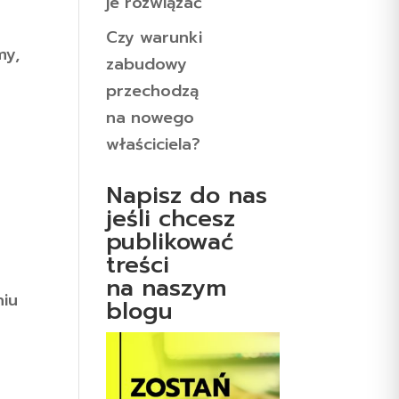
je rozwiązać
Czy warunki
my,
zabudowy
przechodzą
na nowego
właściciela?
Napisz do nas
jeśli chcesz
publikować
treści
na naszym
niu
blogu