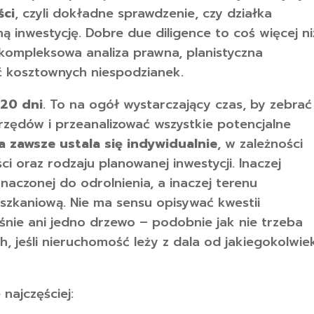
ści
, czyli dokładne sprawdzenie, czy działka
ą inwestycję. Dobre due diligence to coś więcej ni
 kompleksowa analiza prawna, planistyczna
ąć kosztownych niespodzianek.
120 dni
. To na ogół wystarczający czas, by zebrać
rzędów i przeanalizować wszystkie potencjalne
a zawsze ustala się indywidualnie
, w zależności
 oraz rodzaju planowanej inwestycji. Inaczej
znaczonej do odrolnienia, a inaczej terenu
zkaniową. Nie ma sensu opisywać kwestii
rośnie ani jedno drzewo – podobnie jak nie trzeba
, jeśli nieruchomość leży z dala od jakiegokolwie
najczęściej: