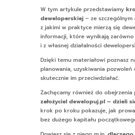
W tym artykule przedstawiamy
kr
deweloperskiej
– ze szczególnym 
z jakimi w praktyce mierzą się dew
informacji, które wynikają zarówn
i z własnej działalności dewelopersk
Dzięki temu materiałowi poznasz n
planowania, uzyskiwania pozwoleń c
skutecznie im przeciwdziałać.
Zachęcamy również do obejrzenia
założyciel dewelopuj.pl – dzieli
krok po kroku pokazuje, jak prowa
bez dużego kapitału początkoweg
Dowiesz się z niego m.in.
dlaczego 