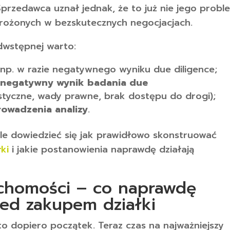
przedawca uznał jednak, że to już nie jego probl
amrożonych w bezskutecznych negocjacjach.
dwstępnej warto:
 np. w razie negatywnego wyniku due diligence;
 negatywny wynik badania due
istyczne, wady prawne, brak dostępu do drogi);
rowadzenia analizy
.
óle dowiedzieć się jak prawidłowo skonstruować
ki
i jakie postanowienia naprawdę działają
uchomości – co naprawdę
zed zakupem działki
 dopiero początek. Teraz czas na najważniejszy