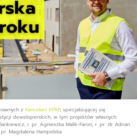
prawnych z
Kancelarii KPAP
, specjalizującej się
tycji deweloperskich, w tym projektów własnych:
nkiewicz, r. pr. Agnieszka Malik-Faron, r. pr. dr Adrian
r. pr. Magdalena Hampelska.