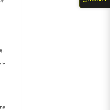
KONTAKT
ą,
bie
ana