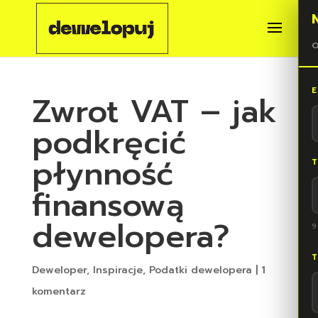
O
E
Zwrot VAT – jak
podkręcić
płynność
T
finansową
dewelopera?
9
T
Deweloper
,
Inspiracje
,
Podatki dewelopera
|
1
komentarz