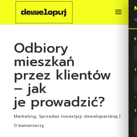
O
E
Odbiory
mieszkań
przez klientów
T
– jak
je prowadzić?
9
T
Marketing
,
Sprzedaż inwestycji deweloperskiej
|
0 komentarzy