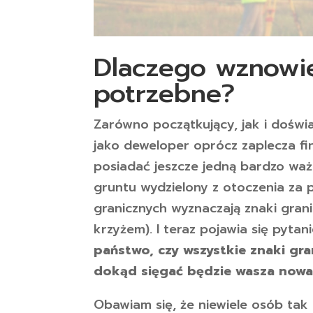
Dlaczego wznowie
potrzebne?
Zarówno początkujący, jak i doświ
jako deweloper oprócz zaplecza fi
posiadać jeszcze jedną bardzo wa
gruntu wydzielony z otoczenia za po
granicznych wyznaczają znaki gra
krzyżem). I teraz pojawia się pytan
państwo, czy wszystkie znaki gra
dokąd sięgać będzie wasza nowa
Obawiam się, że niewiele osób tak 