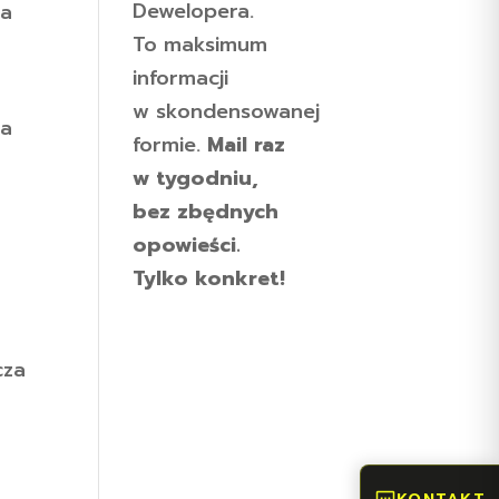
Dewelopera.
ia
To maksimum
informacji
w skondensowanej
ka
formie.
Mail raz
w tygodniu,
bez zbędnych
opowieści.
Tylko konkret!
cza