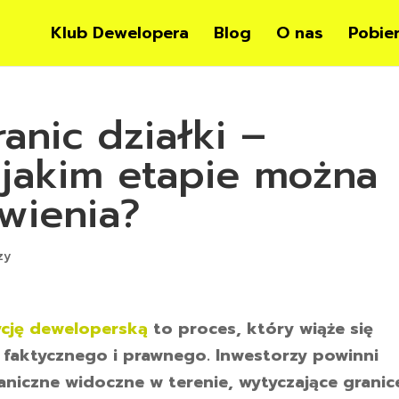
Klub Dewelopera
Blog
O nas
Pobie
anic działki –
a jakim etapie można
wienia?
zy
ycję deweloperską
to proces, który wiąże się
nu faktycznego i prawnego. Inwestorzy powinni
aniczne widoczne w terenie, wytyczające granic