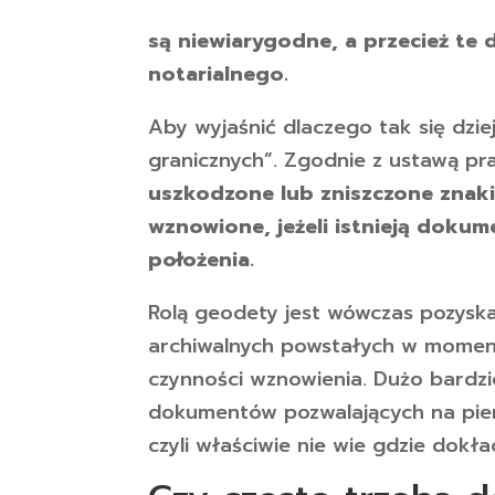
są niewiarygodne, a przecież t
notarialnego.
Aby wyjaśnić dlaczego tak się dzie
granicznych”. Zgodnie z ustawą pr
uszkodzone lub zniszczone znaki 
wznowione, jeżeli istnieją dokum
położenia.
Rolą geodety jest wówczas pozys
archiwalnych powstałych w momenc
czynności wznowienia. Dużo bardziej
dokumentów pozwalających na pier
czyli właściwie nie wie gdzie dokła