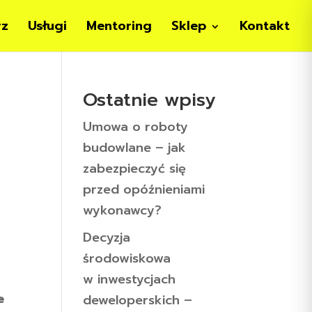
rz
Usługi
Mentoring
Sklep
Kontakt
Ostatnie wpisy
Umowa o roboty
budowlane – jak
zabezpieczyć się
przed opóźnieniami
wykonawcy?
Decyzja
środowiskowa
w inwestycjach
e
deweloperskich –