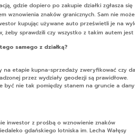
cją, gdzie dopiero po zakupie działki zgłasza się
niem wznowienia znaków granicznych. Sam nie może
westor kupując używane auto prześwietli je na wyl
 żeby sprawdzili czy wszystko z takim autem jest
 tego samego z działką?
by na etapie kupna-sprzedaży zweryfikować czy d
dzonej przez wydziały geodezji są prawidłowe.
e być nie tak pomiędzy stanem na gruncie a dan
mnie inwestor z prośbą o wznowienie znaków
 niedaleko gdańskiego lotniska im. Lecha Wałęsy