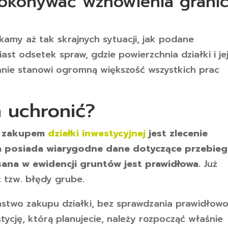
dokonywać wznowienia grani
ykamy aż tak skrajnych sytuacji, jak podane
t odsetek spraw, gdzie powierzchnia działki i je
nie stanowi ogromną większość wszystkich prac
m uchronić?
d zakupem
działki inwestycyjnej
jest zlecenie
ka posiada wiarygodne dane dotyczące przebie
isana w ewidencji gruntów jest prawidłowa.
Już
 tzw. błędy grube.
aństwo zakupu działki, bez sprawdzania prawidłowo
ycję, którą planujecie, należy rozpocząć właśnie