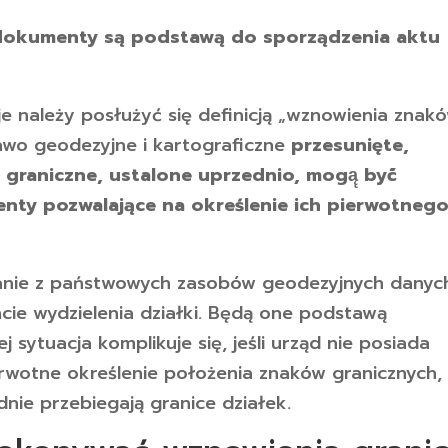
e dokumenty są podstawą do sporządzenia aktu
je należy posłużyć się definicją „wznowienia znak
awo geodezyjne i kartograficzne
przesunięte,
graniczne, ustalone uprzednio, mogą̨ być́
enty pozwalające na określenie ich pierwotneg
kanie z państwowych zasobów geodezyjnych danyc
ie wydzielenia działki. Będą one podstawą
 sytuacja komplikuje się, jeśli urząd nie posiada
wotne określenie położenia znaków granicznych,
dnie przebiegają granice działek.