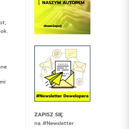
ot,
 ok.
ane
ymi
ZAPISZ SIĘ
na #Newsletter