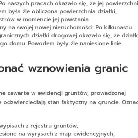
 Po naszych pracach okazało się, że jej powierzchn
m była źle obliczona powierzchnia działki,
estrów w momencie jej powstania.
y na swojej nowej nieruchomości. Po kilkunastu
anicznych działki drogowej okazało się, że dział
go domu. Powodem były źle naniesione linie
onać wznowienia granic
ne zawarte w ewidencji gruntów, prowadzonej
e odzwierciedlają stan faktyczny na gruncie. Ozna
wypisach z rejestru gruntów,
iesione na wyrysach z map ewidencyjnych,