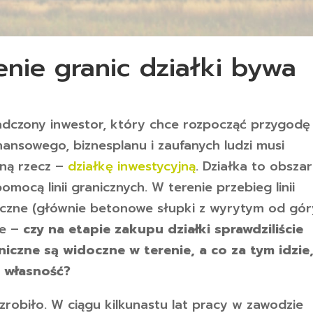
nie granic działki bywa
adczony inwestor, który chce rozpocząć przygodę
nansowego, biznesplanu i zaufanych ludzi musi
żną rzecz –
działkę inwestycyjną
. Działka to obszar
mocą linii granicznych. W terenie przebieg linii
niczne (głównie betonowe słupki z wyrytym od gór
ie –
czy na etapie zakupu działki sprawdziliście
niczne są widoczne w terenie, a co za tym idzie
 własność?
zrobiło. W ciągu kilkunastu lat pracy w zawodzie