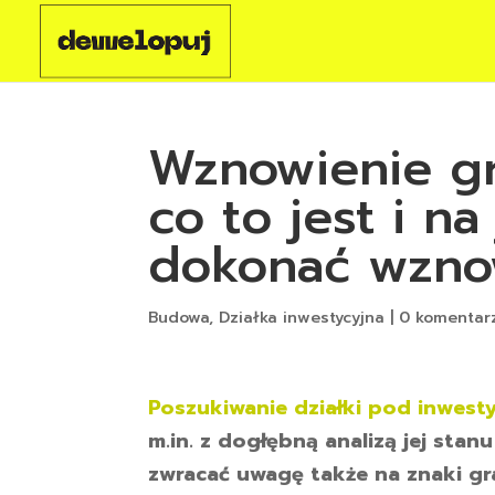
Wznowienie gr
co to jest i n
dokonać wzno
Budowa
,
Działka inwestycyjna
|
0 komentar
Poszukiwanie działki pod inwest
m.in. z dogłębną analizą jej sta
zwracać uwagę także na znaki gr