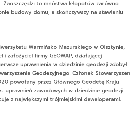
h. Zaoszczędzi to mnóstwa kłopotów zarówno
ępnie budowy domu, a skończywszy na stawianiu
wersytetu Warmińsko-Mazurskiego w Olsztynie,
l i założyciel firmy GEOWAP, działającej
ierwsze uprawnienia w dziedzinie geodezji zdobył
owarzyszenia Geodezyjnego. Członek Stowarzyszen
2020 powołany przez Głównego Geodetę Kraju
 ds. uprawnień zawodowych w dziedzinie geodezji
cuje z największymi trójmiejskimi deweloperami.