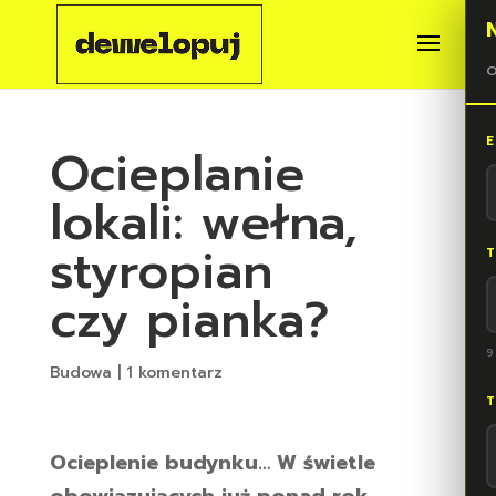
O
E
Ocieplanie
lokali: wełna,
styropian
T
czy pianka?
9
Budowa
|
1 komentarz
T
Ocieplenie budynku… W świetle