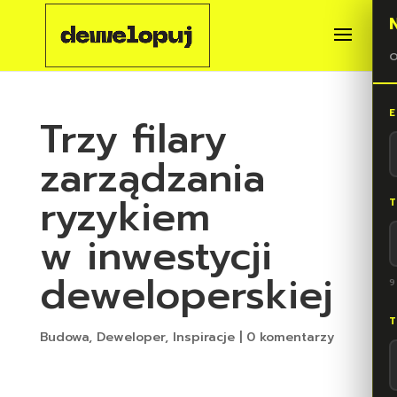
O
E
Trzy filary
zarządzania
ryzykiem
T
w inwestycji
deweloperskiej
9
T
Budowa
,
Deweloper
,
Inspiracje
|
0 komentarzy