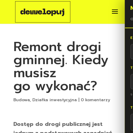
O
E
Remont drogi
gminnej. Kiedy
musisz
T
go wykonać?
9
Budowa
,
Działka inwestycyjna
|
0 komentarzy
T
Dostęp do drogi publicznej jest